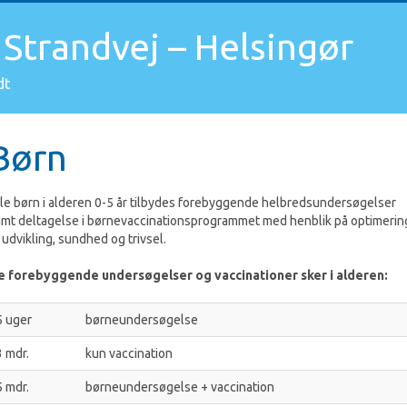
Strandvej – Helsingør
dt
Børn
le børn i alderen 0-5 år tilbydes forebyggende helbredsundersøgelser
mt deltagelse i børnevaccinationsprogrammet med henblik på optimerin
 udvikling, sundhed og trivsel.
e forebyggende undersøgelser og vaccinationer sker i alderen:
5 uger
børneundersøgelse
3 mdr.
kun vaccination
5 mdr.
børneundersøgelse + vaccination