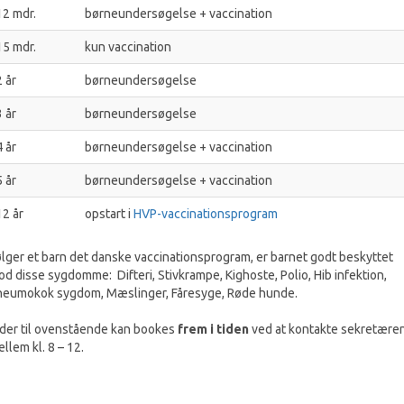
12 mdr.
børneundersøgelse + vaccination
15 mdr.
kun vaccination
2 år
børneundersøgelse
3 år
børneundersøgelse
4 år
børneundersøgelse + vaccination
5 år
børneundersøgelse + vaccination
12 år
opstart i
HVP-vaccinationsprogram
lger et barn det danske vaccinationsprogram, er barnet godt beskyttet
d disse sygdomme: Difteri, Stivkrampe, Kighoste, Polio, Hib infektion,
neumokok sygdom, Mæslinger, Fåresyge, Røde hunde.
der til ovenstående kan bookes
frem i tiden
ved at kontakte sekretære
llem kl. 8 – 12.