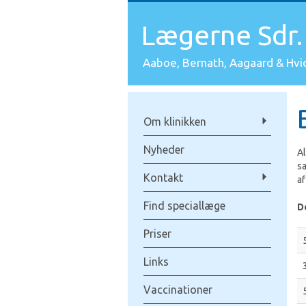
Lægerne Sdr. 
Aaboe, Bernath, Aagaard & Hvi
Om klinikken
Nyheder
Al
sa
Kontakt
af
Find speciallæge
D
Priser
Links
Vaccinationer